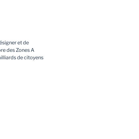
ésigner et de
ore des Zones A
illiards de citoyens