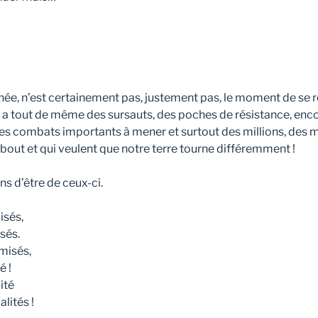
nnée, n’est certainement pas, justement pas, le moment de se r
 y a tout de même des sursauts, des poches de résistance, enc
des combats importants à mener et surtout des millions, des m
bout et qui veulent que notre terre tourne différemment !
s d’être de ceux-ci.
isés,
sés.
misés,
é !
ité
lités !