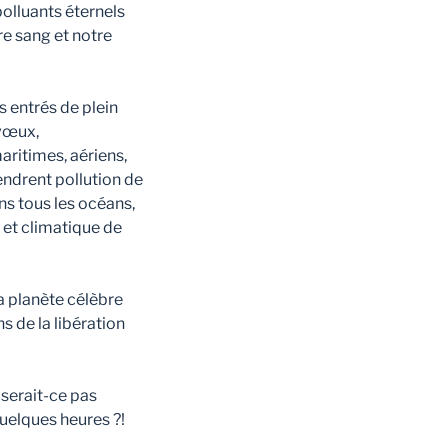
polluants éternels
re sang et notre
 entrés de plein
 vœux,
maritimes, aériens,
endrent pollution de
ns tous les océans,
e et climatique de
a planète célèbre
s de la libération
 serait-ce pas
quelques heures ?!