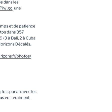
es dans les
Piwigo
, une
temps et de patience
hotos dans 357
 (9 à Bali, 2 à Cuba
 Horizons Décalés.
rizons.fr/photos/
 fois par an avec les
us voir vraiment,