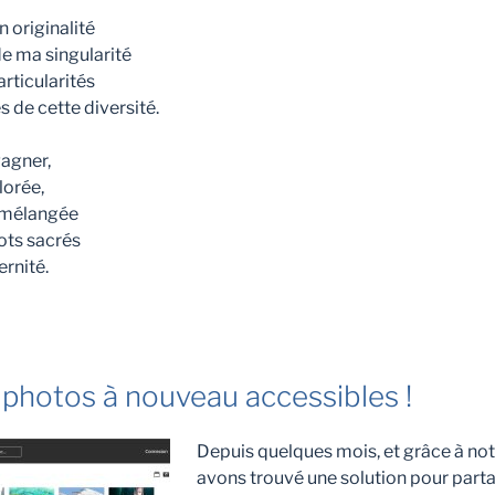
 originalité
de ma singularité
rticularités
de cette diversité.
gagner,
lorée,
, mélangée
ots sacrés
ernité.
photos à nouveau accessibles !
Depuis quelques mois, et grâce à no
avons trouvé une solution pour part