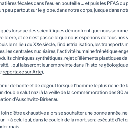
atières fécales dans l’eau en bouteille … et puis les PFAS ou 
un peu partout sur le globe, dans notre corps, jusque dans not
aqués lorsque des scientifiques démontrent que nous sommes
lle ère, et ce n’est pas celle que nous espérions de tous nos
is le milieu du XXe siècle, l’industrialisation, les transports 
es, les centrales nucléaires, l’activité humaine frénétique eng
roduits chimiques synthétiques, rejet d’éléments plastiques da
rsité… qui laisseront leur empreinte dans l’histoire géologiqu
le
reportage sur Arte
),
vomir de honte et de dégout lorsque l’homme le plus riche de l
un double salut nazi à la veille de la commémoration des 80 an
ation d’Auschwitz-Birkenau !
st loin d’être exhaustive alors se souhaiter une bonne année, ne
 ! » à celui qui, dans le couloir de la mort, sera exécuté d’ici 
nder mais…