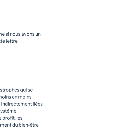
me si nous avons un
te lettre
tastrophes qui se
 moins en moins
u indirectement liées
 système
profit, les
riment du bien-être