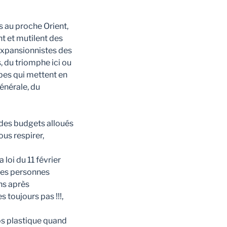
s au proche Orient,
nt et mutilent des
 expansionnistes des
 du triomphe ici ou
bes qui mettent en
générale, du
 des budgets alloués
ous respirer,
loi du 11 février
 des personnes
ns après
 toujours pas !!!,
os plastique quand