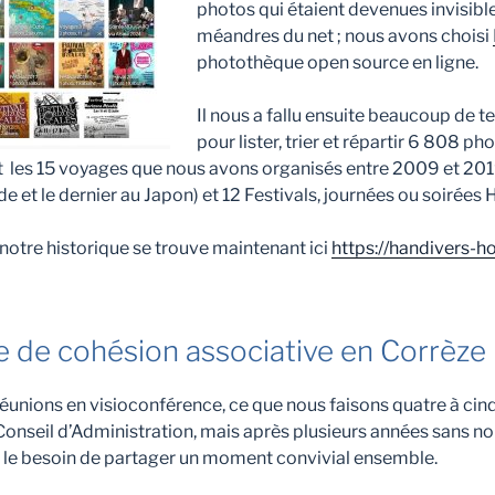
photos qui étaient devenues invisibl
méandres du net ; nous avons choisi
photothèque open source en ligne.
Il nous a fallu ensuite beaucoup de 
pour lister, trier et répartir 6 808 p
nt les 15 voyages que nous avons organisés entre 2009 et 2019
de et le dernier au Japon) et 12 Festivals, journées ou soirées
 notre historique se trouve maintenant ici
https://handivers-ho
 de cohésion associative en Corrèze
réunions en visioconférence, ce que nous faisons quatre à cinq
nseil d’Administration, mais après plusieurs années sans no
 le besoin de partager un moment convivial ensemble.