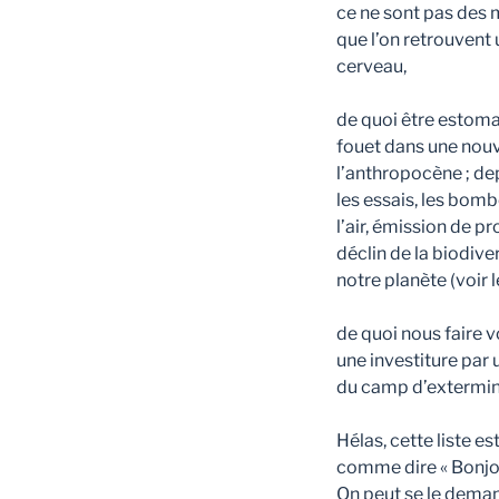
ce ne sont pas des m
que l’on retrouvent 
cerveau,
de quoi être estom
fouet dans une nouve
l’anthropocène ; depu
les essais, les bomb
l’air, émission de p
déclin de la biodive
notre planète (voir 
de quoi nous faire 
une investiture par 
du camp d’extermin
Hélas, cette liste e
comme dire « Bonjour
On peut se le dema