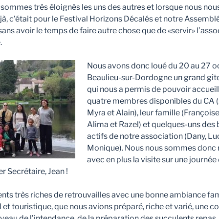
s sommes très éloignés les uns des autres et lorsque nous nous 
à, c’était pour le Festival Horizons Décalés et notre Assembl
ans avoir le temps de faire autre chose que de «servir» l’asso
.
Nous avons donc loué du 20 au 27 o
Beaulieu-sur-Dordogne un grand gît
qui nous a permis de pouvoir accueill
quatre membres disponibles du CA (
Myra et Alain), leur famille (François
Alima et Razel) et quelques-uns des 
actifs de notre association (Dany, Lu
Monique). Nous nous sommes donc re
avec en plus la visite sur une journée 
r Secrétaire, Jean !
ts très riches de retrouvailles avec une bonne ambiance fami
et touristique, que nous avions préparé, riche et varié, une c
veau de l’intendance, de la préparation des succulents repas,