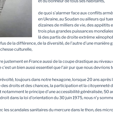
et du bonheur de tous ses habitants,
de quoi s’alarmer face aux conflits armé
en Ukraine, au Soudan ou ailleurs qui tue
dizaines de milliers de vie, des appétits
trois plus grandes puissances mondiales,
là des partis de droite extrême xénopho
efus de la différence, de la diversité, de l’autre d’une manière 
ichesse culturelle,
ère justement en France aussi de la coupe drastique au niveau
e c’est un bien aussi essentiel que l’air pur que nous devrions t
révolté, toujours dans notre hexagone, lorsque 20 ans après la 
 des droits et des chances, la participation et la citoyenneté
t notamment le principe d’une accessibilité généralisée, 50 a
 droit dans la loi d’orientation du 30 juin 1975, nous n’y sommes
vec les scandales sanitaires du mercure dans le thon, des micr