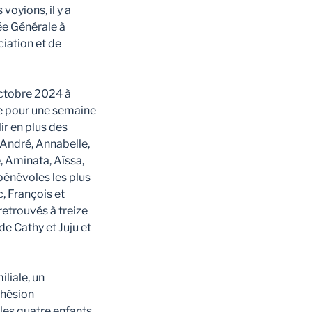
voyions, il y a
ée Générale à
ciation et de
ctobre 2024 à
e pour une semaine
ir en plus des
André, Annabelle,
e, Aminata, Aïssa,
bénévoles les plus
c, François et
trouvés à treize
de Cathy et Juju et
liale, un
ohésion
 les quatre enfants