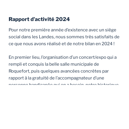
Rapport d’activité 2024
Pour notre première année d’existence avec un siège
social dans les Landes, nous sommes très satisfaits de
ce que nous avons réalisé et de notre bilan en 2024 !
En premier lieu, l’organisation d’un concert/expo qui a
rempli et conquis la belle salle municipale de
Roquefort, puis quelques avancées concrètes par
rapport à la gratuité de l’accompagnateur d’une
personne handicapée qui en a besoin, notre historique
photos de nouveau accessible sur notre site Internet
et pour finir une semaine de cohésion associative qui a
permis au Conseil d’Administration et aux plus actifs
de nos membres de se rencontrer « en vrai », ailleurs
que sur le net !