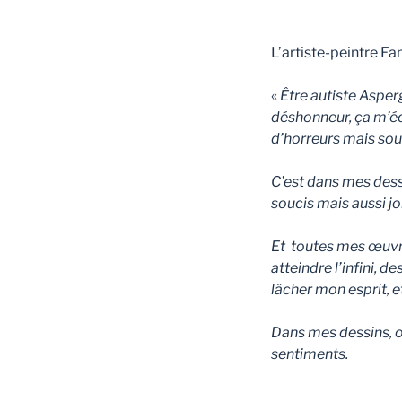
L’artiste-peintre F
«
Être autiste Asper
déshonneur, ça m’é
d’horreurs mais sou
C’est dans mes dess
soucis mais aussi jo
Et toutes mes œuvr
atteindre l’infini, d
lâcher mon esprit, et
Dans mes dessins, on
sentiments.