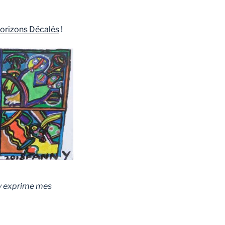
Horizons Décalés
!
j’y exprime mes