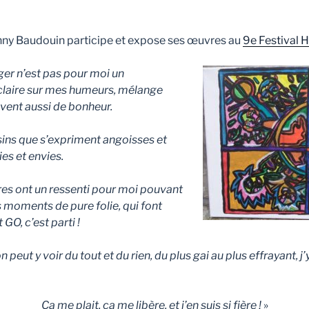
anny Baudouin participe et expose ses œuvres au
9e Festival 
ger n’est pas pour moi un
claire sur mes humeurs, mélange
vent aussi de bonheur.
ins que s’expriment angoisses et
ies et envies.
es ont un ressenti pour moi pouvant
es moments de pure folie, qui font
 GO, c’est parti !
 peut y voir du tout et du rien, du plus gai au plus effrayant, 
Ça me plait, ça me libère, et j’en suis si fière !
»