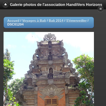
Galerie photos de l'association HandiVers Horizons
Accueil
/
Voyages à Bali
/
Bali 2014
/
S'émerveiller
/
DSC01204