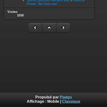
Soirée Horizons Décalés 2021
/
Clark le
Clown "Aîe love you"
Visites
1650
Propulsé par
Piwigo
Affichage :
Mobile
|
Classique