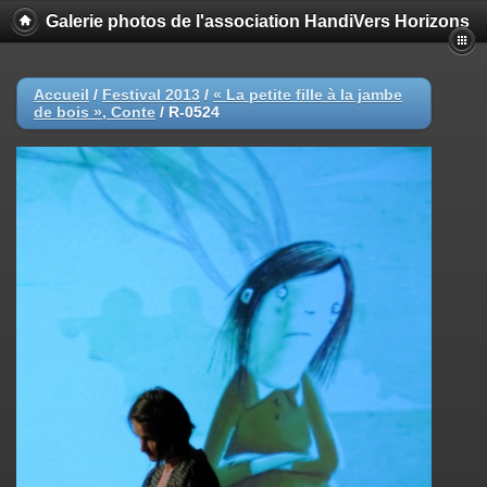
Galerie photos de l'association HandiVers Horizons
Accueil
/
Festival 2013
/
« La petite fille à la jambe
de bois », Conte
/
R-0524