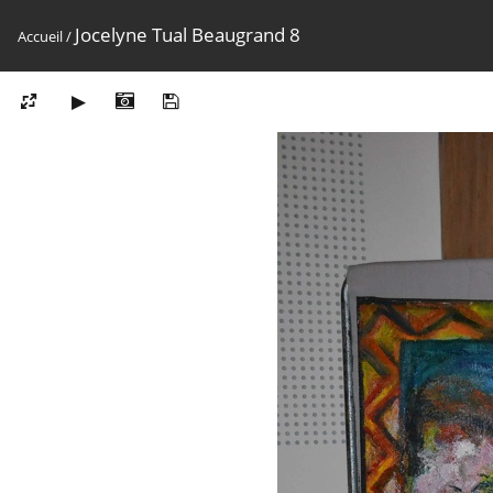
Jocelyne Tual Beaugrand 8
Accueil
/